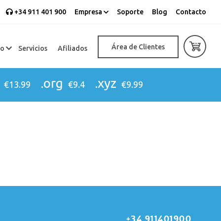
+34 911 401 900
Empresa
Soporte
Blog
Contacto
Área de Clientes
eo
Servicios
Afiliados
.org
.xyz
€13.99
€9.4
€9.99
+34 911401900