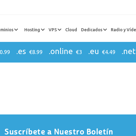
minios
Hosting
VPS
Cloud
Dedicados
Radio y Víd
.es
.online
.eu
.net
0.99
€8.99
€3
€4.49
Suscríbete a Nuestro Boletín