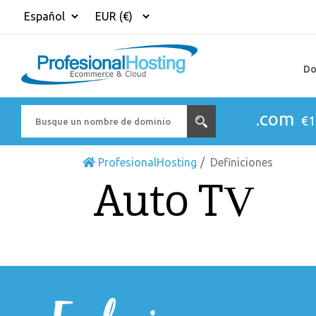
Do
.com
€1
ProfesionalHosting
Definiciones
Auto TV