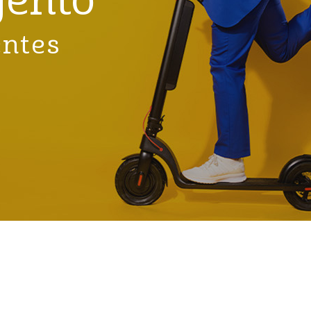
gento
entes