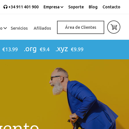
+34 911 401 900
Empresa
Soporte
Blog
Contacto
Área de Clientes
eo
Servicios
Afiliados
.org
.xyz
€13.99
€9.4
€9.99