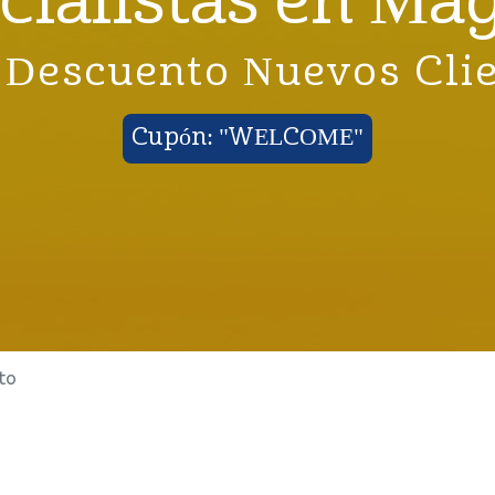
cialistas en Ma
Descuento Nuevos Cli
Cupón: "WELCOME"
to