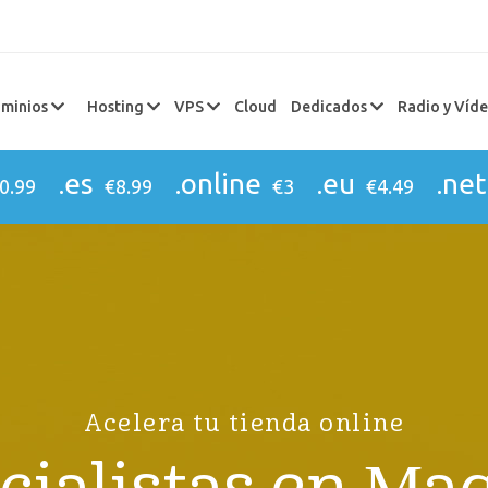
minios
Hosting
VPS
Cloud
Dedicados
Radio y Víd
.es
.online
.eu
.net
0.99
€8.99
€3
€4.49
Acelera tu tienda online