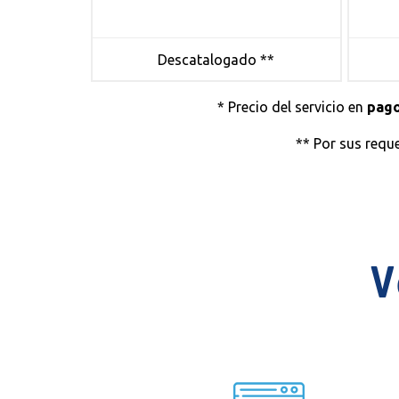
Descatalogado **
* Precio del servicio en
pago
** Por sus requ
V