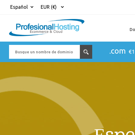
Do
.com
€1