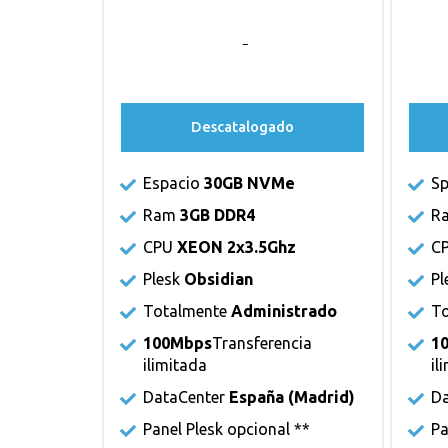
Descatalogado
Espacio
30GB NVMe
S
Ram
3GB DDR4
R
CPU
XEON 2x3.5Ghz
C
Plesk
Obsidian
Pl
Totalmente
Administrado
T
100Mbps
Transferencia
1
ilimitada
il
DataCenter
España (Madrid)
Da
Panel Plesk
opcional **
Pa