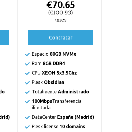
€70.65
(
€100.93
)
/mes
Contratar
Espacio
80GB NVMe
Ram
8GB DDR4
CPU
XEON 5x3.5Ghz
Plesk
Obsidian
do
Totalmente
Administrado
100Mbps
Transferencia
ilimitada
drid)
DataCenter
España (Madrid)
Plesk license
10 domains