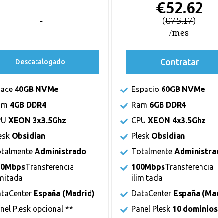
€52.62
(
€75.17
)
/mes
Contratar
Descatalogado
pace
40GB NVMe
Espacio
60GB NVMe
am
4GB DDR4
Ram
6GB DDR4
PU
XEON 3x3.5Ghz
CPU
XEON 4x3.5Ghz
esk
Obsidian
Plesk
Obsidian
otalmente
Administrado
Totalmente
Administra
00Mbps
Transferencia
100Mbps
Transferencia
imitada
ilimitada
taCenter
España (Madrid)
DataCenter
España (Ma
nel Plesk
opcional **
Panel Plesk
10 dominios