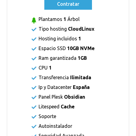
Contratar
Plantamos
1
Árbol
Tipo hosting
CloudLinux
Hosting incluidos
1
Espacio SSD
10GB NVMe
Ram garantizada
1GB
CPU
1
Transferencia
Ilimitada
Ip y Datacenter
España
Panel Plesk
Obsidian
Litespeed
Cache
Soporte
Autoinstalador
Seguridad Avanzada