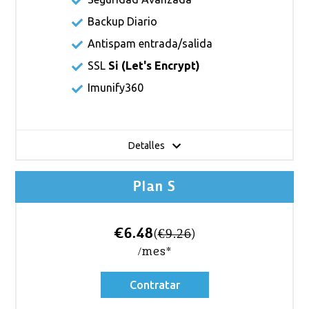
Backup Diario
Antispam entrada/salida
SSL
Si (
Let's Encrypt
)
Imunify360
Detalles
Plan S
€6.48
(
€9.26
)
/mes*
Contratar