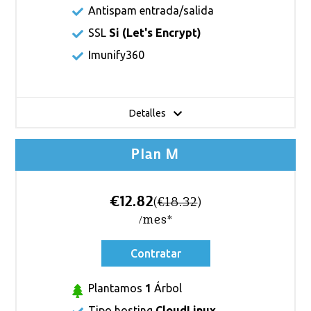
Antispam entrada/salida
SSL
Si (
Let's Encrypt
)
Imunify360
Detalles
Plan M
€12.82
(
€18.32
)
/mes*
Contratar
Plantamos
1
Árbol
Tipo hosting
CloudLinux