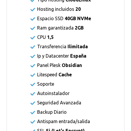
Hosting incluidos
20
Espacio SSD
40GB NVMe
Ram garantizada
2GB
CPU
1,5
Transferencia
Ilimitada
Ip y Datacenter
España
Panel Plesk
Obsidian
Litespeed
Cache
Soporte
Autoinstalador
Seguridad Avanzada
Backup Diario
Antispam entrada/salida
SSL
Si (
Let's Encrypt
)