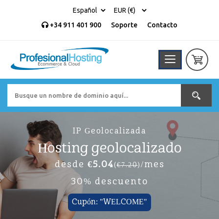
+34 911 401 900
Soporte
Contacto
IP Geolocalizada
Hosting geolocalizado
desde
€5.04
/mes
(
€7.20
)
30% descuento
Cupón: "WELCOME"