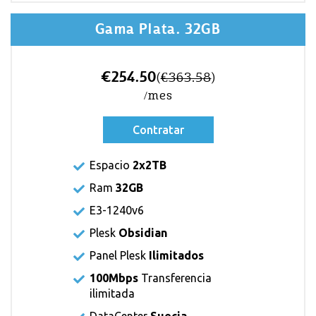
Gama Plata. 32GB
€254.50
(
€363.58
)
/mes
Contratar
Espacio
2x2TB
Ram
32GB
E3-1240v6
Plesk
Obsidian
Panel Plesk
Ilimitados
100Mbps
Transferencia
ilimitada
DataCenter
Suecia