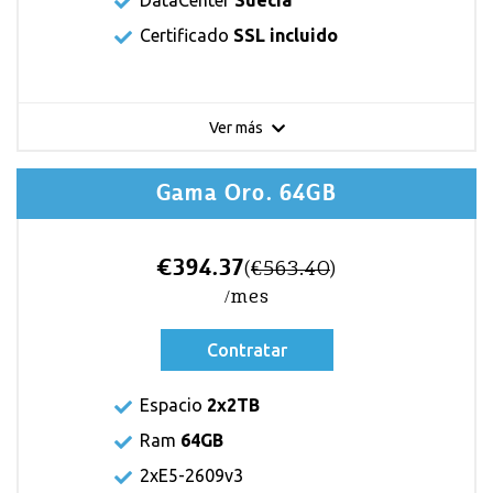
Certificado
SSL incluido
Ver más
Gama Oro. 64GB
€394.37
(
€563.40
)
/mes
Contratar
Espacio
2x2TB
Ram
64GB
2xE5-2609v3