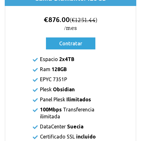
€876.00
(
€1251.44
)
/mes
Contratar
Espacio
2x4TB
Ram
128GB
EPYC 7351P
Plesk
Obsidian
Panel Plesk
Ilimitados
100Mbps
Transferencia
ilimitada
DataCenter
Suecia
Certificado SSL
incluido