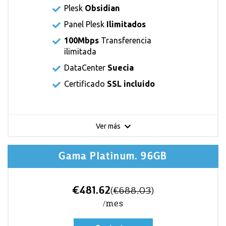
Plesk
Obsidian
Panel Plesk
Ilimitados
100Mbps
Transferencia
ilimitada
DataCenter
Suecia
Certificado
SSL incluido
Ver más
Gama Platinum. 96GB
€481.62
(
€688.03
)
/mes