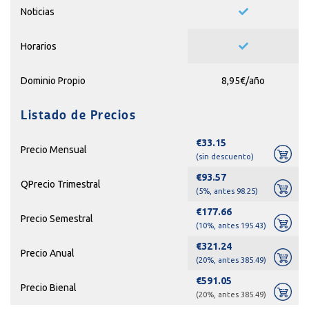
Noticias
Horarios
Dominio Propio
8,95€/año
Listado de Precios
€33.15
Precio Mensual
(sin descuento)
€93.57
QPrecio Trimestral
(5%, antes 98.25)
€177.66
Precio Semestral
(10%, antes 195.43)
€321.24
Precio Anual
(20%, antes 385.49)
€591.05
Precio Bienal
(20%, antes 385.49)