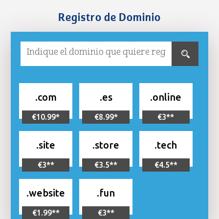
Registro de Dominio
.com
.es
.online
€10.99*
€8.99*
€3**
.site
.store
.tech
€3**
€3.5**
€4.5**
.website
.fun
€1.99**
€3**