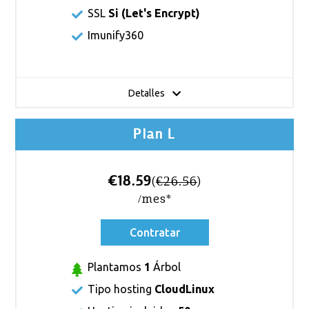
SSL
Si (
Let's Encrypt
)
Imunify360
Detalles
Plan L
€18.59
(
€26.56
)
/mes*
Contratar
Plantamos
1
Árbol
Tipo hosting
CloudLinux