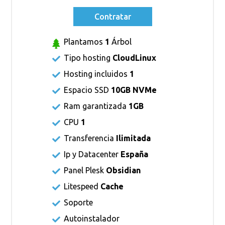
Contratar
Plantamos
1
Árbol
Tipo hosting
CloudLinux
Hosting incluidos
1
Espacio SSD
10GB NVMe
Ram garantizada
1GB
CPU
1
Transferencia
Ilimitada
Ip y Datacenter
España
Panel Plesk
Obsidian
Litespeed
Cache
Soporte
Autoinstalador