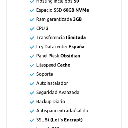
Hosting incluidos
50
Espacio SSD
60GB NVMe
Ram garantizada
3GB
CPU
2
Transferencia
Ilimitada
Ip y Datacenter
España
Panel Plesk
Obsidian
Litespeed
Cache
Soporte
Autoinstalador
Seguridad Avanzada
Backup Diario
Antispam entrada/salida
SSL
Si (
Let's Encrypt
)