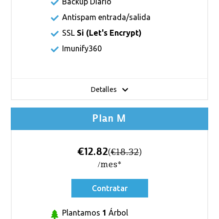
Backup Diario
Antispam entrada/salida
SSL
Si (
Let's Encrypt
)
Imunify360
Detalles
Plan M
€12.82
(
€18.32
)
/mes*
Contratar
Plantamos
1
Árbol