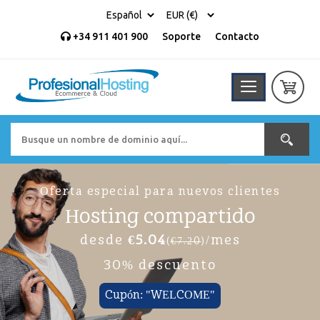
+34 911 401 900
Soporte
Contacto
Oferta especial para nuevos clientes
Hosting compartido
desde
€5.04
/mes
(
€7.20
)
30% descuento
Cupón: "WELCOME"