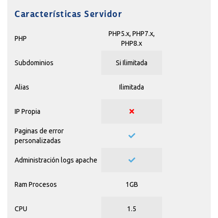
Características Servidor
PHP5.x, PHP7.x,
PHP
PHP8.x
Subdominios
Si Ilimitada
Alias
Ilimitada
IP Propia
Paginas de error
personalizadas
Administración logs apache
Ram Procesos
1GB
CPU
1.5