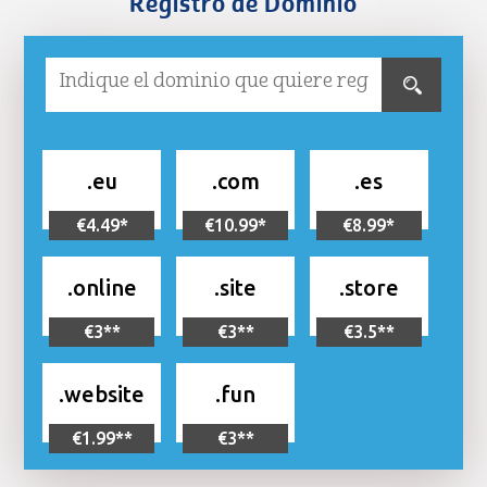
Registro de Dominio
.eu
.com
.es
€4.49*
€10.99*
€8.99*
.online
.site
.store
€3**
€3**
€3.5**
.website
.fun
€1.99**
€3**