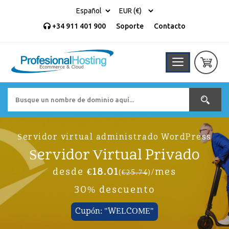
+34 911 401 900
Soporte
Contacto
Servidor virtual administrado WordPress
Servidor Virtual Privado
desde
€18.01
/mes
(
€25.74
)
30% descuento
Cupón: "WELCOME"