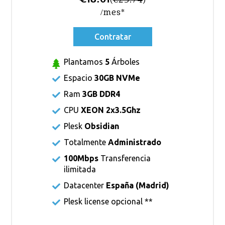
(
€25.74
)
/mes*
Contratar
Plantamos
5
Árboles
Espacio
30GB NVMe
Ram
3GB DDR4
CPU
XEON 2x3.5Ghz
Plesk
Obsidian
Totalmente
Administrado
100Mbps
Transferencia
ilimitada
Datacenter
España (Madrid)
Plesk license
opcional **