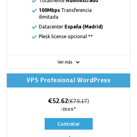
Totalmente
Administrado
100Mbps
Transferencia
ilimitada
Datacenter
España (Madrid)
Plesk license
opcional **
Ver más
VPS Profesional WordPress
€52.62
(
€75.17
)
/mes*
Contratar