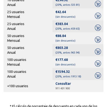
Anual
(20%, antes 533.81)
25 usuarios
€42.64
Mensual
(sin descuento)
25 usuarios
€383.04
Anual
(20%, antes 459.65)
50 usuarios
€88.84
Mensual
(sin descuento)
50 usuarios
€803.28
Anual
(20%, antes 963.94)
100 usuarios
€177.68
Mensual
(sin descuento)
100 usuarios
€1594.32
Anual
(20%, antes 1913.18)
Consultar
+100 usuarios
911 401 900
* El cálculo de porcentaje de descuento en cada uno de los