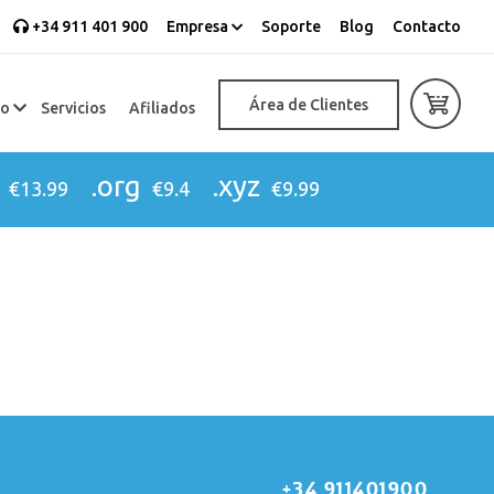
+34 911 401 900
Empresa
Soporte
Blog
Contacto
Área de Clientes
eo
Servicios
Afiliados
.org
.xyz
€13.99
€9.4
€9.99
+34 911401900