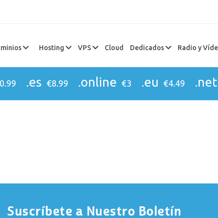
minios
Hosting
VPS
Cloud
Dedicados
Radio y Víd
.es
.online
.eu
.net
0.99
€8.99
€3
€4.49
Suscríbete a Nuestro Boletín