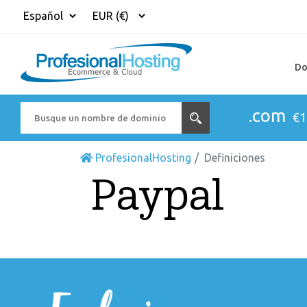
Do
.com
€1
ProfesionalHosting
Definiciones
Paypal