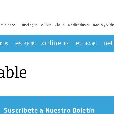
minios
Hosting
VPS
Cloud
Dedicados
Radio y Víd
.es
.online
.eu
.net
0.99
€8.99
€3
€4.49
able
Suscríbete a Nuestro Boletín