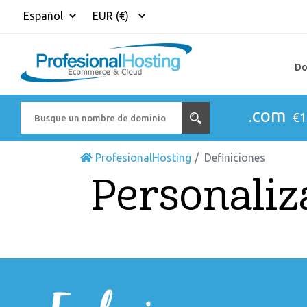
Do
.com
€1
ProfesionalHosting
Definiciones
Personaliz