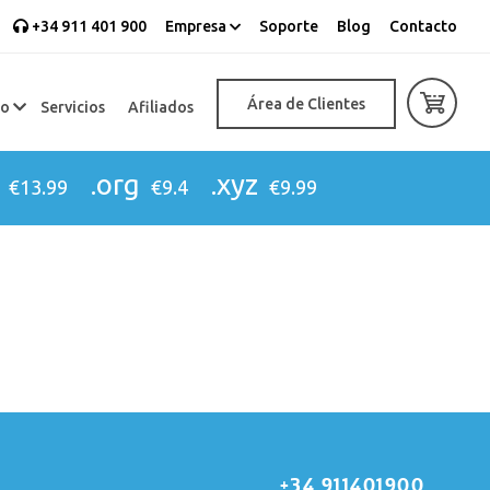
+34 911 401 900
Empresa
Soporte
Blog
Contacto
Área de Clientes
eo
Servicios
Afiliados
.org
.xyz
€13.99
€9.4
€9.99
+34 911401900