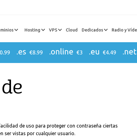
minios
Hosting
VPS
Cloud
Dedicados
Radio y Víd
.es
.online
.eu
.net
0.99
€8.99
€3
€4.49
 de
s
facilidad de uso para proteger con contraseña ciertas
 ser vistas por cualquier usuario.