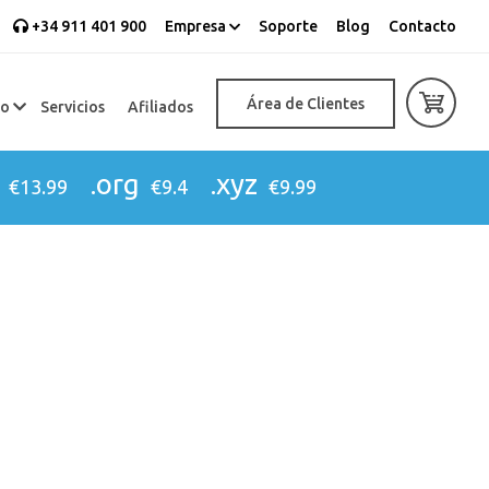
+34 911 401 900
Empresa
Soporte
Blog
Contacto
Área de Clientes
eo
Servicios
Afiliados
.org
.xyz
€13.99
€9.4
€9.99