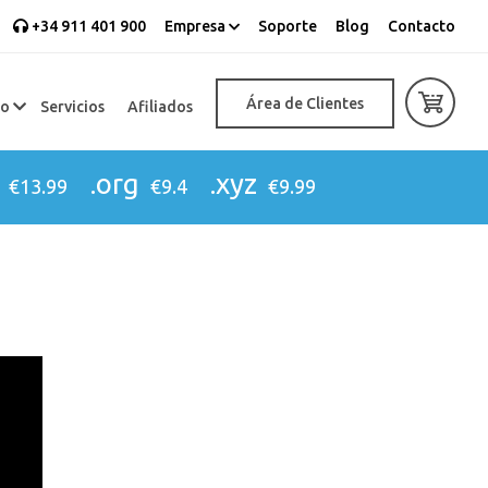
+34 911 401 900
Empresa
Soporte
Blog
Contacto
Área de Clientes
eo
Servicios
Afiliados
.org
.xyz
€13.99
€9.4
€9.99