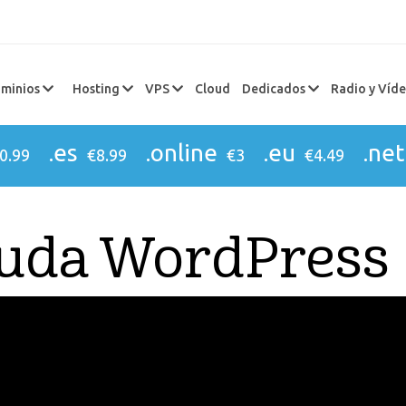
minios
Hosting
VPS
Cloud
Dedicados
Radio y Víd
.es
.online
.eu
.net
0.99
€8.99
€3
€4.49
yuda WordPress