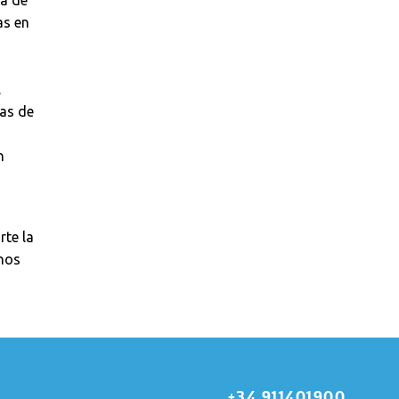
sa de
as en
.
ias de
n
rte la
 nos
+34 911401900