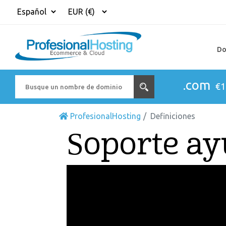
Do
.com
€1
ProfesionalHosting
Definiciones
Soporte a