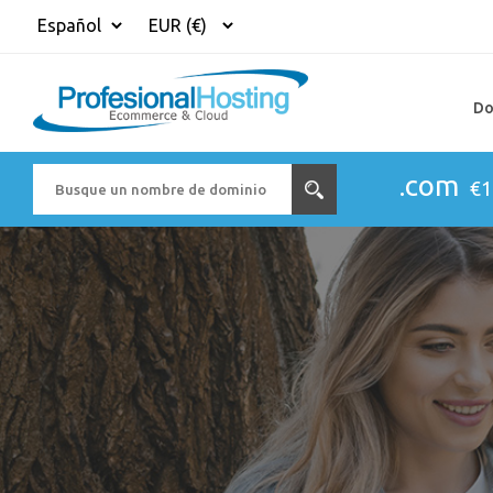
Do
.com
€1