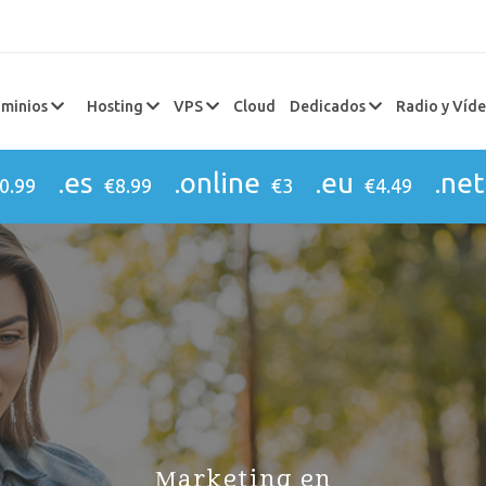
minios
Hosting
VPS
Cloud
Dedicados
Radio y Víd
.es
.online
.eu
.net
0.99
€8.99
€3
€4.49
Marketing en