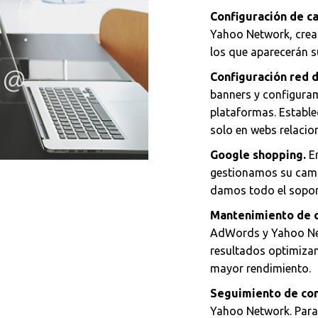
Configuración de c
Yahoo Network, crea
los que aparecerán s
Configuración red d
banners y configuram
plataformas. Establ
solo en webs relacio
Google shopping.
E
gestionamos su camp
damos todo el soport
Mantenimiento de 
AdWords y Yahoo Ne
resultados optimizam
mayor rendimiento.
Seguimiento de con
Yahoo Network. Para 