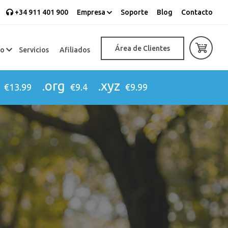
+34 911 401 900
Empresa
Soporte
Blog
Contacto
Área de Clientes
eo
Servicios
Afiliados
.org
.xyz
€13.99
€9.4
€9.99