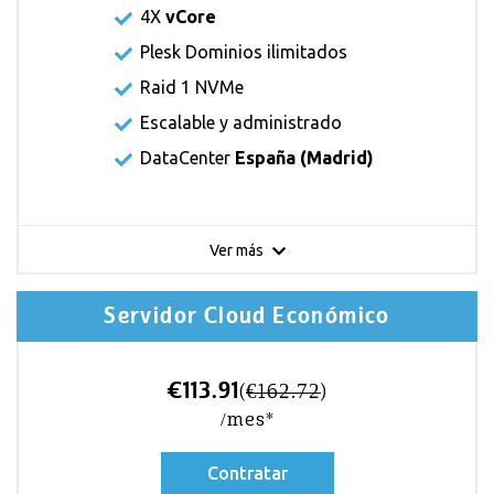
4X
vCore
Plesk Dominios ilimitados
Raid 1 NVMe
Escalable y administrado
DataCenter
España (Madrid)
Ver más
Servidor Cloud Económico
€113.91
(
€162.72
)
/mes*
Contratar