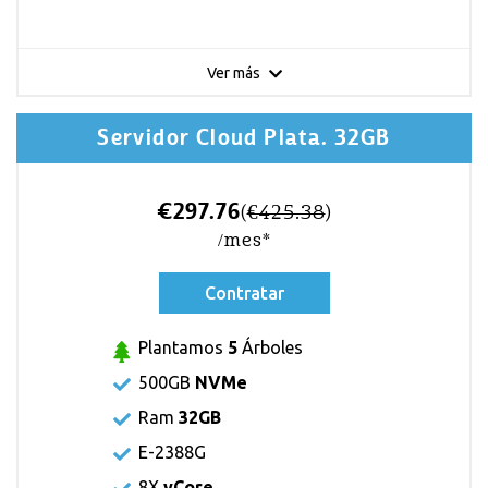
Ver más
Servidor Cloud Plata. 32GB
€297.76
(
€425.38
)
/mes*
Contratar
Plantamos
5
Árboles
500GB
NVMe
Ram
32GB
E-2388G
8X
vCore