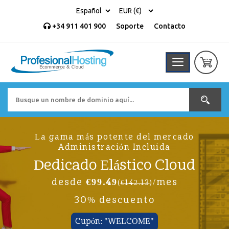
+34 911 401 900
Soporte
Contacto
La gama más potente del mercado
Administración Incluida
Dedicado Elástico Cloud
desde
€99.49
/mes
(
€142.13
)
30% descuento
Cupón: "WELCOME"