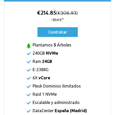
€214.85
(
€306.93
)
/mes*
Contratar
Plantamos
5
Árboles
240GB
NVMe
Ram
24GB
E-2388G
6X
vCore
Plesk Dominios ilimitados
Raid 1 NVMe
Escalable y administrado
DataCenter
España (Madrid)