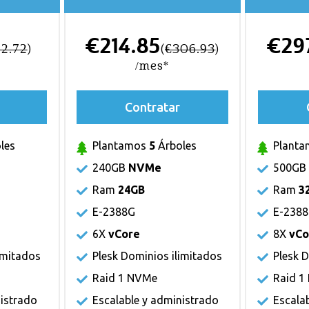
€214.85
€29
62.72
)
(
€306.93
)
/mes*
Contratar
les
Plantamos
5
Árboles
Plant
240GB
NVMe
500G
Ram
24GB
Ram
3
E-2388G
E-238
6X
vCore
8X
vCo
imitados
Plesk Dominios ilimitados
Plesk 
Raid 1 NVMe
Raid 1
nistrado
Escalable y administrado
Escala