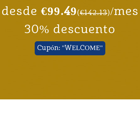
desde
€99.49
/mes
(
€142.13
)
30% descuento
Cupón: "WELCOME"