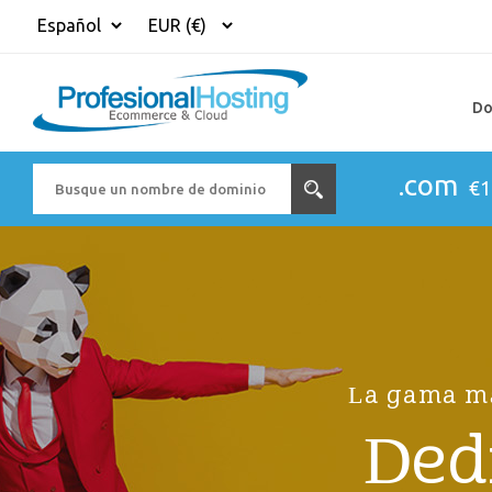
Do
.com
€1
La gama má
Ded