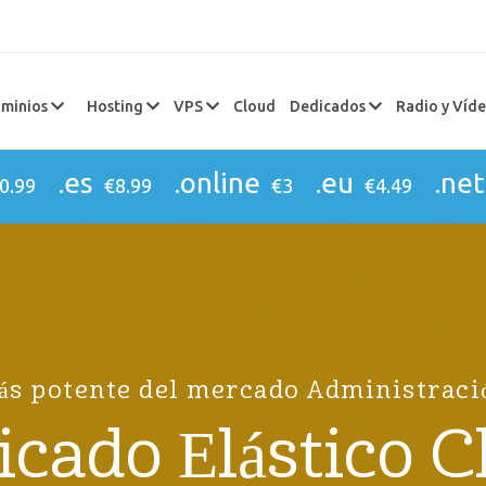
minios
Hosting
VPS
Cloud
Dedicados
Radio y Víd
.es
.online
.eu
.net
0.99
€8.99
€3
€4.49
s potente del mercado Administraci
icado Elástico C