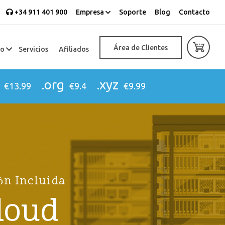
+34 911 401 900
Empresa
Soporte
Blog
Contacto
Área de Clientes
eo
Servicios
Afiliados
.org
.xyz
€13.99
€9.4
€9.99
ón Incluida
loud