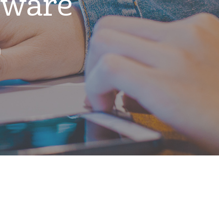
dware
d