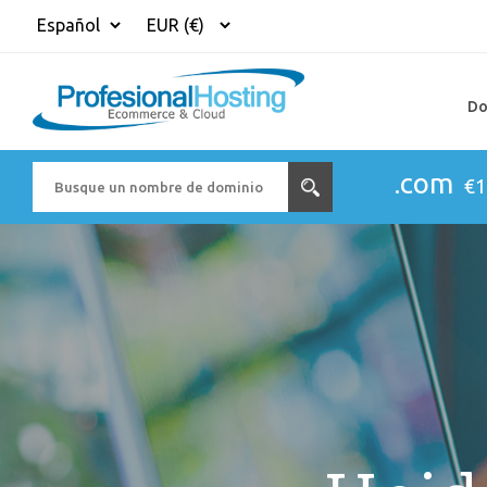
Do
.com
€1