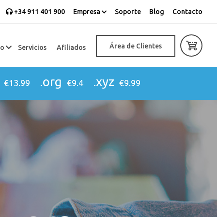
+34 911 401 900
Empresa
Soporte
Blog
Contacto
Área de Clientes
eo
Servicios
Afiliados
.org
.xyz
€13.99
€9.4
€9.99