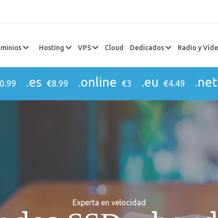
minios
Hosting
VPS
Cloud
Dedicados
Radio y Víd
.es
.online
.eu
.net
0.99
€8.99
€3
€4.49
Experta en velocidad