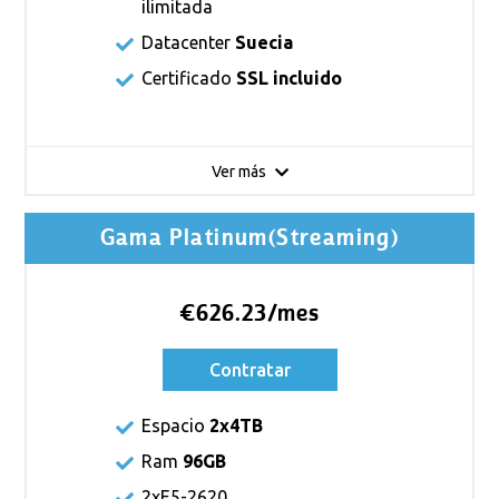
ilimitada
Datacenter
Suecia
Certificado
SSL incluido
Ver más
Gama Platinum(Streaming)
€626.23/mes
Contratar
Espacio
2x4TB
Ram
96GB
2xE5-2620