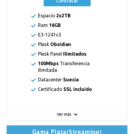
Contratar
Espacio
2x2TB
Ram
16GB
E3-1241v3
Plesk
Obsidian
Plesk Panel
Ilimitados
100Mbps
Transferencia
ilimitada
Datacenter
Suecia
Certificado
SSL incluido
Ver más
Gama Plata(Streaming)