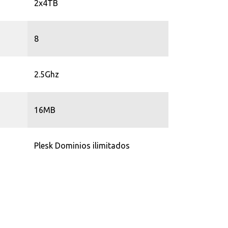
2x4TB
8
2.5Ghz
16MB
Plesk Dominios ilimitados