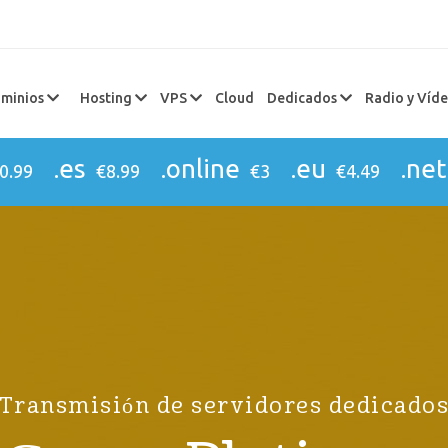
minios
Hosting
VPS
Cloud
Dedicados
Radio y Víd
.es
.online
.eu
.net
0.99
€8.99
€3
€4.49
Transmisión de servidores dedicado