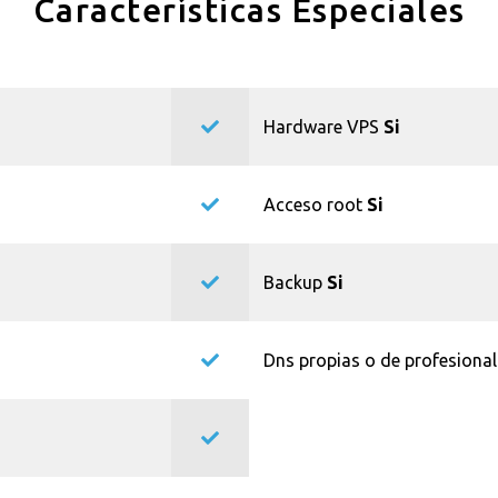
Características Especiales
Hardware VPS
Si
Acceso root
Si
Backup
Si
Dns propias o de profesiona