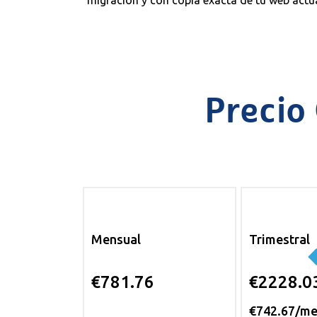
migración y con copia exacta de tu web actua
Precio
Mensual
Trimestral
€781.76
€2228.0
€742.67/m