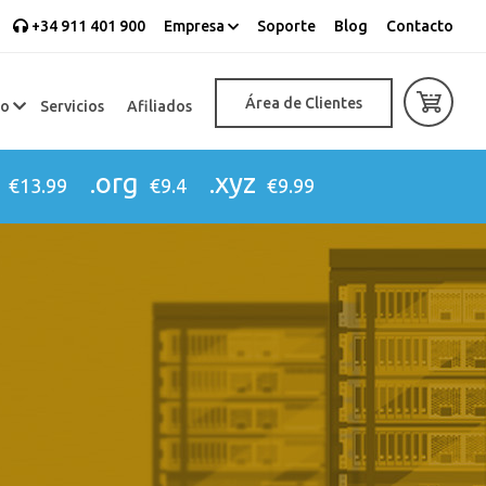
+34 911 401 900
Empresa
Soporte
Blog
Contacto
Área de Clientes
eo
Servicios
Afiliados
.org
.xyz
€13.99
€9.4
€9.99
s