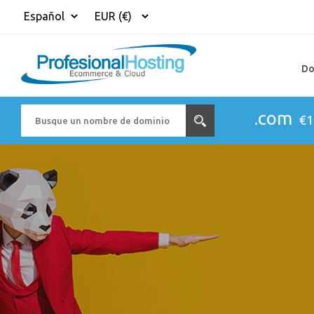
Do
.com
€1