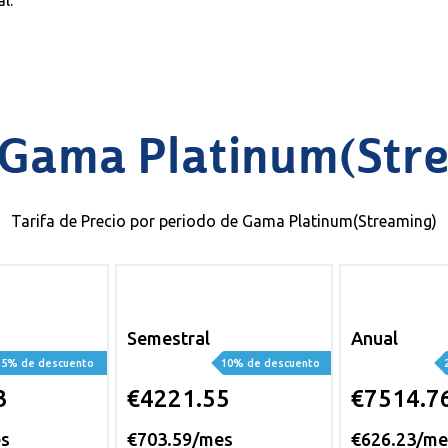
l.
 Gama Platinum(Str
Tarifa de Precio por periodo de Gama Platinum(Streaming)
Semestral
Anual
5% de descuento
10% de descuento
3
€4221.55
€7514.7
es
€703.59/mes
€626.23/me