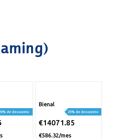
eaming)
Bienal
20% de descuento
25% de descuento
6
€14071.85
s
€586.32/mes