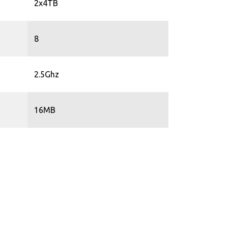
2x4TB
8
2.5Ghz
16MB