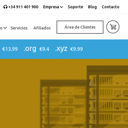
+34 911 401 900
Empresa
Soporte
Blog
Contacto
Área de Clientes
eo
Servicios
Afiliados
.org
.xyz
€13.99
€9.4
€9.99