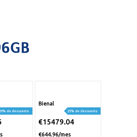
96GB
Bienal
20% de descuento
25% de descuento
6
€15479.04
s
€644.96/mes