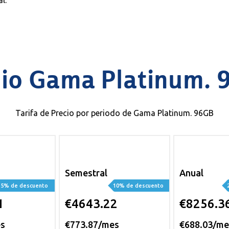
l.
cio Gama Platinum. 
Tarifa de Precio por periodo de Gama Platinum. 96GB
Semestral
Anual
5% de descuento
10% de descuento
1
€4643.22
€8256.3
es
€773.87/mes
€688.03/me