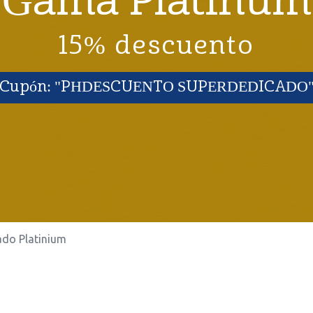
Gama Platinum
15% descuento
Cupón: "PHDESCUENTO SUPERDEDICADO
ado Platinium