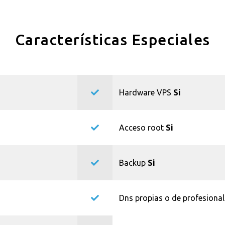
Características Especiales
Hardware VPS
Si
Acceso root
Si
Backup
Si
Dns propias o de profesiona