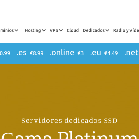
minios
Hosting
VPS
Cloud
Dedicados
Radio y Víd
.es
.online
.eu
.net
0.99
€8.99
€3
€4.49
Servidores dedicados SSD