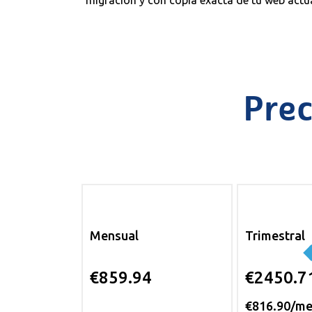
migración y con copia exacta de tu web actua
Pre
Mensual
Trimestral
€859.94
€2450.7
€816.90/m