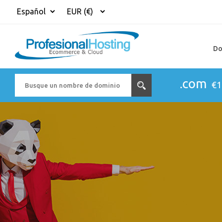
Do
.com
€1