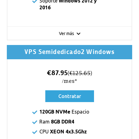
Soporte
Windows 2012 y
2016
Ver más
VPS Semidedicado2 Windows
€87.95
(
€125.65
)
/mes*
Contratar
120GB NVMe
Espacio
Ram
8GB DDR4
CPU
XEON 4x3.5Ghz