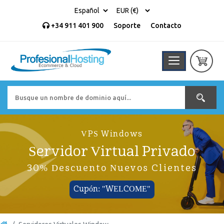
+34 911 401 900
Soporte
Contacto
VPS Windows
Servidor Virtual Privado
30% Descuento Nuevos Clientes
Cupón: "WELCOME"