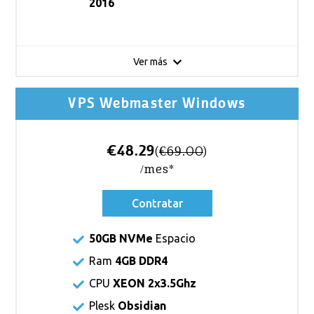
2016
Ver más
VPS Webmaster Windows
€48.29
(
€69.00
)
/mes*
Contratar
50GB NVMe
Espacio
Ram
4GB DDR4
CPU
XEON 2x3.5Ghz
Plesk
Obsidian