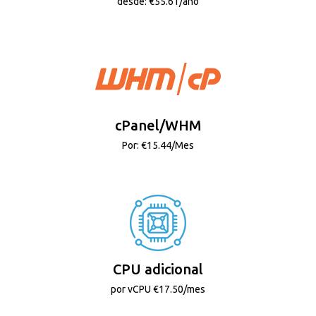
desde: €55.61/año
cPanel/WHM
Por: €15.44/Mes
CPU adicional
por vCPU €17.50/mes