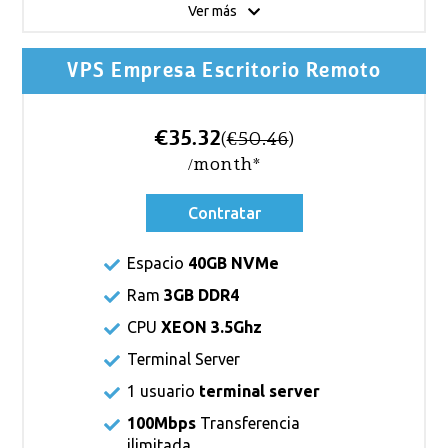
Ver más
VPS Empresa Escritorio Remoto
€35.32
(
€50.46
)
/month*
Contratar
Espacio
40GB NVMe
Ram
3GB DDR4
CPU
XEON 3.5Ghz
Terminal Server
1 usuario
terminal server
100Mbps
Transferencia
ilimitada