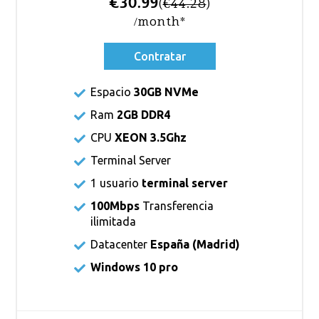
€30.99
(
€44.28
)
/month*
Contratar
Espacio
30GB NVMe
Ram
2GB DDR4
CPU
XEON 3.5Ghz
Terminal Server
1 usuario
terminal server
100Mbps
Transferencia
ilimitada
Datacenter
España (Madrid)
Windows 10 pro