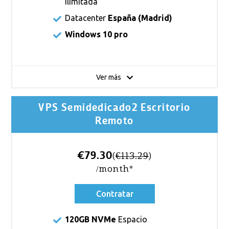
ilimitada
Datacenter
España (Madrid)
Windows 10 pro
Ver más
VPS Semidedicado2 Escritorio
Remoto
€79.30
(
€113.29
)
/month*
Contratar
120GB NVMe
Espacio