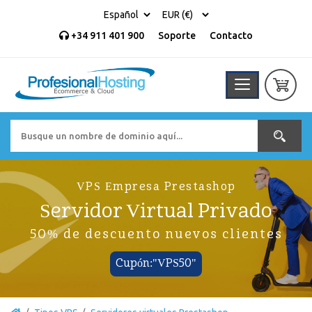
+34 911 401 900
Soporte
Contacto
VPS Empresa Prestashop
Servidor Virtual Privado
50% de descuento nuevos clientes
Cupón:"VPS50"