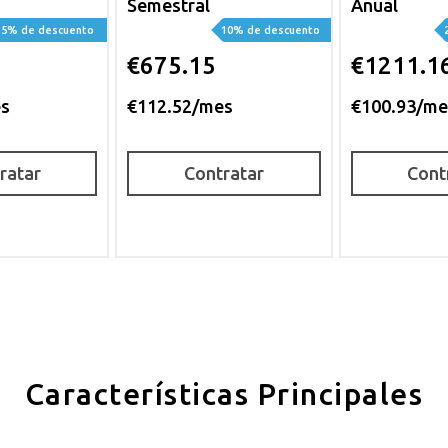
Semestral
Anual
5% de descuento
10% de descuento
€675.15
€1211.1
es
€112.52/mes
€100.93/me
ratar
Contratar
Cont
Características Principales