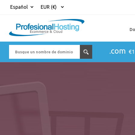
Do
.com
€1