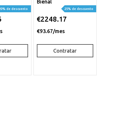
Bienal
20% de descuento
25% de descuento
6
€2248.17
s
€93.67/mes
ratar
Contratar