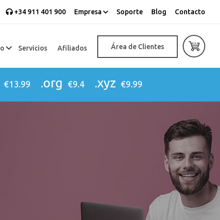
+34 911 401 900
Empresa
Soporte
Blog
Contacto
Área de Clientes
eo
Servicios
Afiliados
.org
.xyz
€13.99
€9.4
€9.99