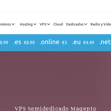
minios
Hosting
VPS
Cloud
Dedicados
Radio y Víd
.es
.online
.eu
.net
0.99
€8.99
€3
€4.49
VPS Semidedicado Magento