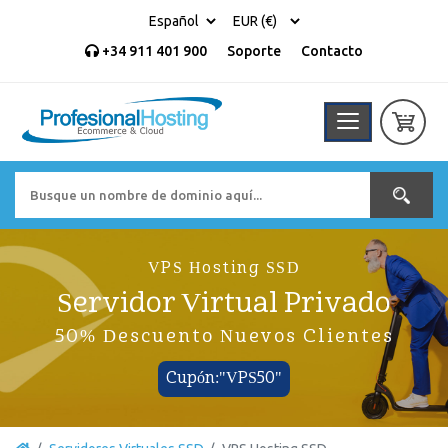
+34 911 401 900
Soporte
Contacto
VPS Hosting SSD
Servidor Virtual Privado
50% Descuento Nuevos Clientes
Cupón:"VPS50"