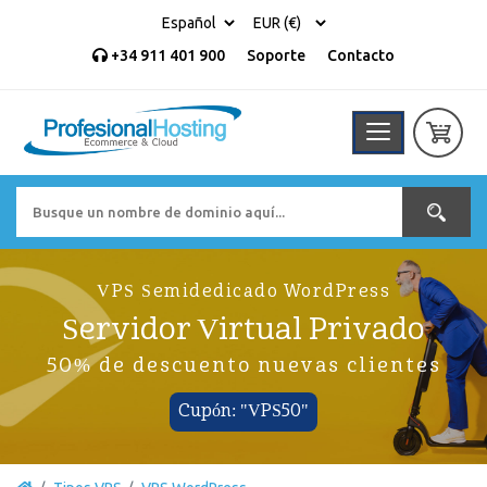
+34 911 401 900
Soporte
Contacto
VPS Semidedicado WordPress
Servidor Virtual Privado
50% de descuento nuevas clientes
Cupón: "VPS50"