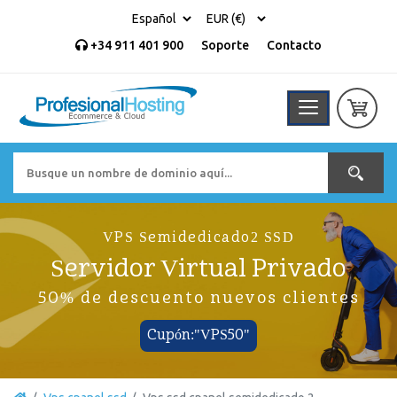
+34 911 401 900
Soporte
Contacto
VPS Semidedicado2 SSD
Servidor Virtual Privado
50% de descuento nuevos clientes
Cupón:"VPS50"