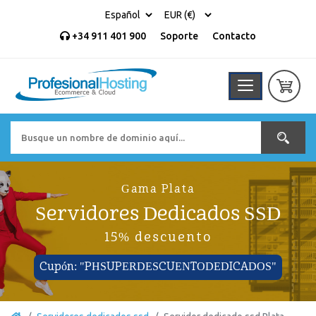
+34 911 401 900
Soporte
Contacto
Gama Plata
Servidores Dedicados SSD
15% descuento
Cupón: "PHSUPERDESCUENTODEDICADOS"