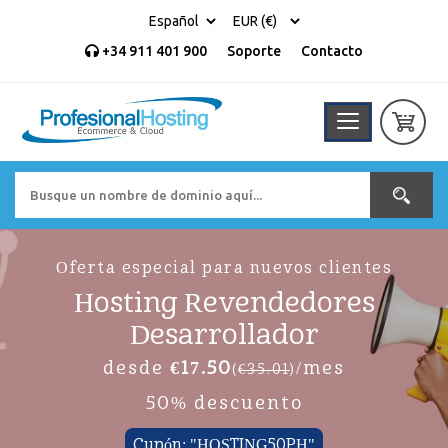
+34 911 401 900
Soporte
Contacto
Oferta especial para nuevos clientes
Hosting Revendedores
Desarrollador
desde
€17.50
/mes
(
€35.01
)
50% descuento
Cupón: "HOSTING50PH"