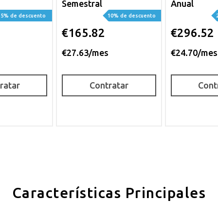
Semestral
Anual
5% de descuento
10% de descuento
€165.82
€296.52
s
€27.63/mes
€24.70/mes
ratar
Contratar
Cont
Características Principales