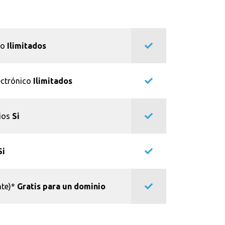
co
Ilimitados
ectrónico
Ilimitados
pios
Si
Si
nte)*
Gratis para un dominio