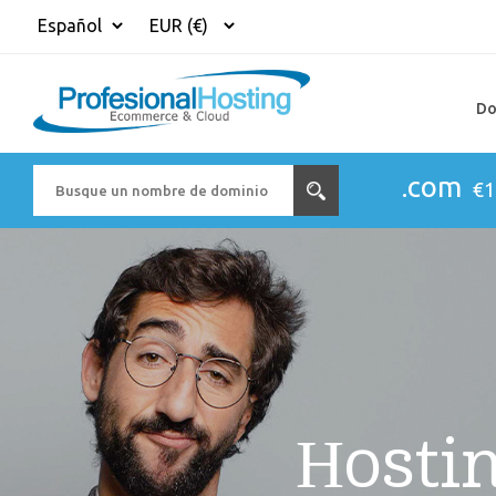
Do
.com
€1
Hosti