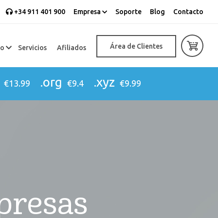
+34 911 401 900
Empresa
Soporte
Blog
Contacto
Área de Clientes
eo
Servicios
Afiliados
.org
.xyz
€13.99
€9.4
€9.99
presas