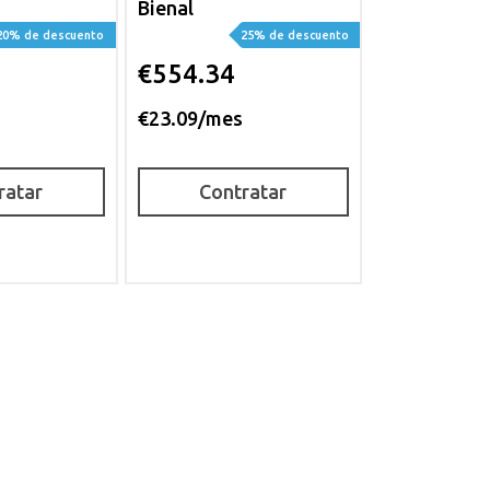
Bienal
20% de descuento
25% de descuento
€554.34
€23.09/mes
ratar
Contratar