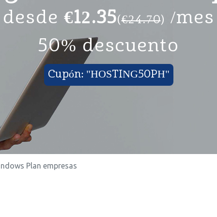
desde
€12.35
/mes
(
€24.70
)
50% descuento
Cupón: "HOSTING50PH"
ndows Plan empresas