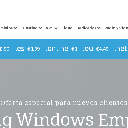
minios
Hosting
VPS
Cloud
Dedicados
Radio y Víd
.es
.online
.eu
.net
0.99
€8.99
€3
€4.49
Oferta especial para nuevos clientes
ng Windows Em