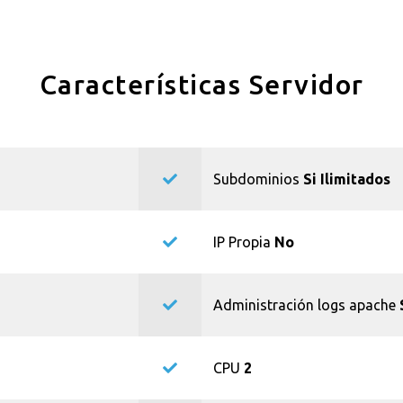
Características Servidor
Subdominios
Si Ilimitados
IP Propia
No
Administración logs apache
CPU
2