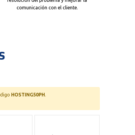
resolución del problema y mejorar la
comunicación con el cliente.
s
ódigo
HOSTING50PH
.